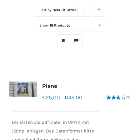
Sort by
Default Order
Show
16 Products
Plane
€
25,00
€
45,00
–
Bewertet
mit
2.60
von 5
Die Daten als pdf-Datei in CMYK mit
150dpi anlegen. Das Datenformat bitte
umlaufend 3mm größer als das