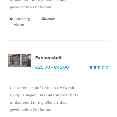
gewünschte Endformat.
Ausführung
Details
wählen
Fahnenstoff
€
25,00
€
45,00
–
Bewertet
mit
2.50
von 5
Die Daten als pdf-Datei in CMYK mit
150dpi anlegen. Das Datenformat bitte
umlaufend 3mm größer als das
gewünschte Endformat.