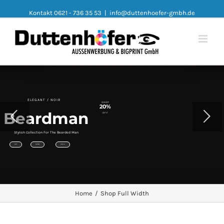
Kontakt 0621 - 736 35 53
|
info@duttenhoefer-gmbh.de
ELEGANT / NOIR
SHOP
20%
Beardman
OFF
Stylish Collection For The Bearded Man
SUITS
WATCHES
VIEW ALL
Home
/
Shop Full Width