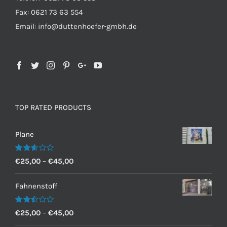
Fax: 0621 73 63 554
Email: info@duttenhoefer-gmbh.de
TOP RATED PRODUCTS
Plane
Bewertet
€
25,00
–
€
45,00
mit
2.60
von 5
Fahnenstoff
Bewertet
€
25,00
–
€
45,00
mit
2.50